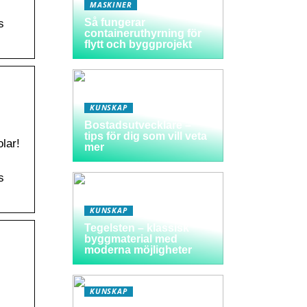
MASKINER
Så fungerar
s
containeruthyrning för
flytt och byggprojekt
KUNSKAP
Bostadsutvecklare –
tips för dig som vill veta
lar!
mer
s
KUNSKAP
Tegelsten – klassisk
byggmaterial med
moderna möjligheter
KUNSKAP