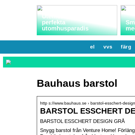
Utemöbler: Skapa ditt
perfekta
Sma
utomhusparadis
me
el
vvs
färg
Bauhaus barstol
http s://www.bauhaus.se › barstol-esschert-desig
BARSTOL ESSCHERT DES
BARSTOL ESSCHERT DESIGN GRÅ
Snygg barstol från Venture Home! Förlän