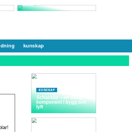
Stol
edning
kunskap
KUNSKAP
Schacklar – en viktig
komponent i bygg och
lyft
lar!