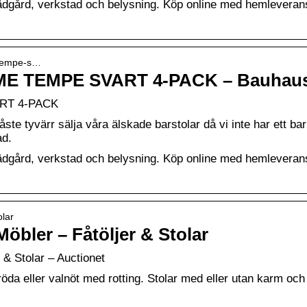
trädgård, verkstad och belysning. Köp online med hemleveran
-tempe-s…
 TEMPE SVART 4-PACK – Bauhau
RT 4-PACK
ste tyvärr sälja våra älskade barstolar då vi inte har ett ba
ad.
trädgård, verkstad och belysning. Köp online med hemleveran
olar
öbler – Fåtöljer & Stolar
& Stolar – Auctionet
röda eller valnöt med rotting. Stolar med eller utan karm och