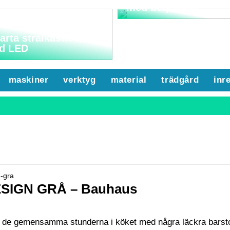
med belysning
rta strålkastare
d LED
maskiner
verktyg
material
trädgård
inr
n-gra
IGN GRÅ – Bauhaus
g de gemensamma stunderna i köket med några läckra barsto