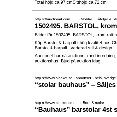
Total höjd ca 97 cmSitthöjd ca 72 cm
http s://auctionet.com › … › Möbler › Fåtöljer & St
1502495. BARSTOL, krom 
Bilder för 1502495. BARSTOL, krom rotting
Köp Barstol & barpall i hög kvalitet hos Chi
Barstol & barpall i varierad stil & design.
Auctionet har nätauktioner med inredning,
auktionshus. Bjud på auktion idag.
http s://www.blocket.se › annonser › hela_sverige
“stolar bauhaus” – Säljes 
http s://www.blocket.se › … › Bord & stolar
“Bauhaus” barstolar 4st s