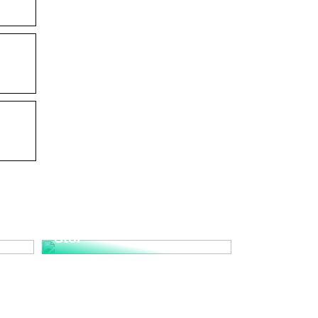
Upplev den Tidlösa
nd
Elegansen med Wegner
Stol