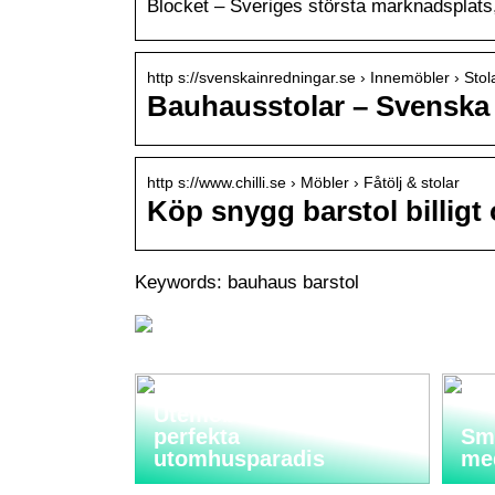
Blocket – Sveriges största marknadsplats,
http s://svenskainredningar.se › Innemöbler › Stol
Bauhausstolar – Svenska 
http s://www.chilli.se › Möbler › Fåtölj & stolar
Köp snygg barstol billigt o
Keywords: bauhaus barstol
Utemöbler: Skapa ditt
perfekta
Sma
utomhusparadis
me