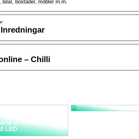
 bilar, bostäder, möbler m.m.
ar
Inredningar
nline – Chilli
Bygg ett trädgårdsla
med belysning
rta strålkastare
d LED