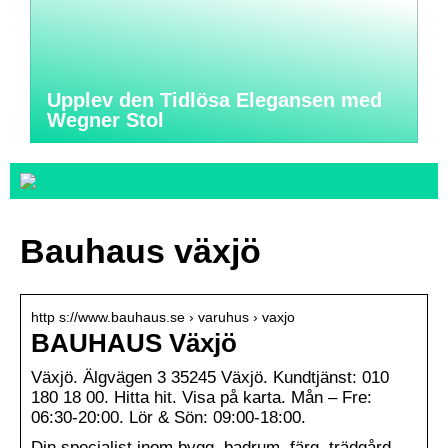
Upplev den Tidlösa Elegansen med
Wegner Stol
Bauhaus växjö
http s://www.bauhaus.se › varuhus › vaxjo
BAUHAUS Växjö
Växjö. Älgvägen 3 35245 Växjö. Kundtjänst: 010
180 18 00. Hitta hit. Visa på karta. Mån – Fre:
06:30-20:00. Lör & Sön: 09:00-18:00.
Din specialist inom bygg, badrum, färg, trädgård,