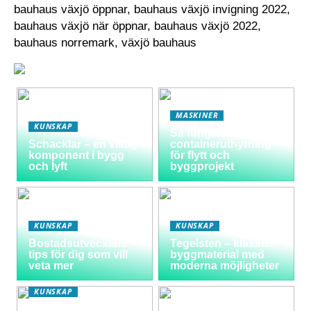
bauhaus växjö öppnar, bauhaus växjö invigning 2022,
bauhaus växjö när öppnar, bauhaus växjö 2022,
bauhaus norremark, växjö bauhaus
MASKINER
KUNSKAP
Så fungerar
Schacklar – en viktig
containeruthyrning
komponent i bygg
för flytt och
och lyft
byggprojekt
KUNSKAP
KUNSKAP
Bostadsutvecklare –
Tegelsten – klassisk
tips för dig som vill
byggmaterial med
veta mer
moderna möjligheter
KUNSKAP
Varför välja