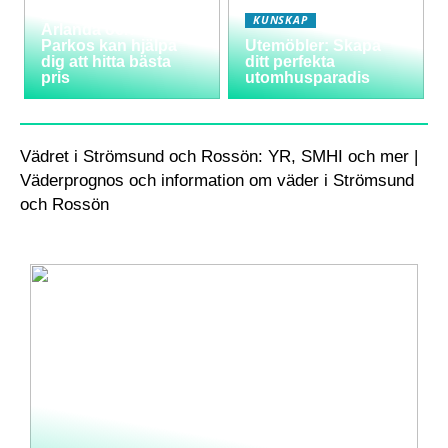
långtidsparkering vid
KUNSKAP
Arlanda och hur
Parkos kan hjälpa
Utemöbler: Skapa
dig att hitta bästa
ditt perfekta
pris
utomhusparadis
Vädret i Strömsund och Rossön: YR, SMHI och mer |
Väderprognos och information om väder i Strömsund
och Rossön