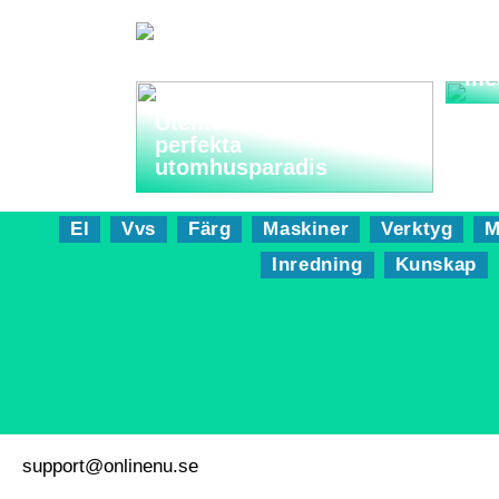
Sma
me
Utemöbler: Skapa ditt
perfekta
utomhusparadis
El
Vvs
Färg
Maskiner
Verktyg
M
Inredning
Kunskap
support@onlinenu.se