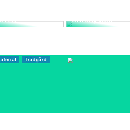
rta strålkastare
Bygg ett trädgårdsla
d LED
med belysning
aterial
Trädgård