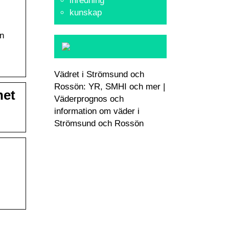
inredning
kunskap
in
Vädret i Strömsund och
Rossön: YR, SMHI och mer |
net
Väderprognos och
information om väder i
Strömsund och Rossön