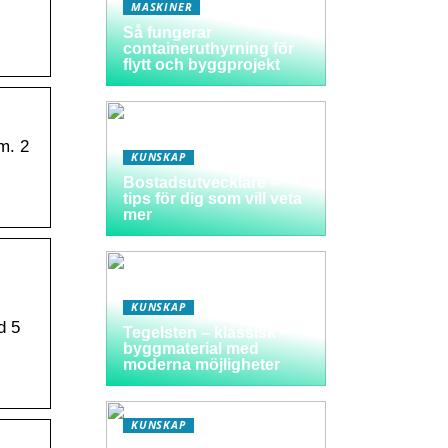
MASKINER
Så fungerar
containeruthyrning för
flytt och byggprojekt
m. 2
KUNSKAP
Bostadsutvecklare –
tips för dig som vill veta
mer
KUNSKAP
d 5
Tegelsten – klassisk
byggmaterial med
moderna möjligheter
KUNSKAP