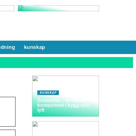
Stol
edning
kunskap
KUNSKAP
Schacklar – en viktig
komponent i bygg och
lyft