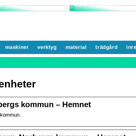
d LED
med belysning
maskiner
verktyg
material
trädgård
inr
enheter
orbergs kommun – Hemnet
s kommun.