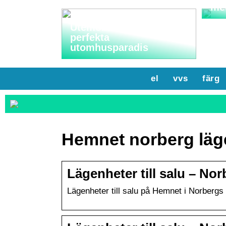
me
Utemöbler: Skapa ditt
perfekta
utomhusparadis
el
vvs
färg
Hemnet norberg läg
Lägenheter till salu – N
Lägenheter till salu på Hemnet i Norberg