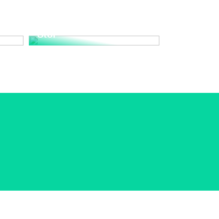
Upplev den Tidlösa
nd
Elegansen med Wegner
Stol