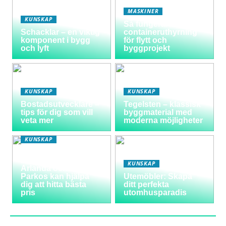
MASKINER
KUNSKAP
Så fungerar
Schacklar – en viktig
containeruthyrning
komponent i bygg
för flytt och
och lyft
byggprojekt
KUNSKAP
KUNSKAP
Bostadsutvecklare –
Tegelsten – klassisk
tips för dig som vill
byggmaterial med
veta mer
moderna möjligheter
KUNSKAP
Varför välja
långtidsparkering vid
KUNSKAP
Arlanda och hur
Parkos kan hjälpa
Utemöbler: Skapa
dig att hitta bästa
ditt perfekta
pris
utomhusparadis