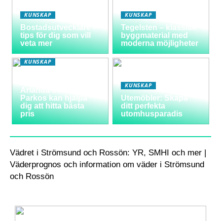
KUNSKAP
KUNSKAP
Bostadsutvecklare –
Tegelsten – klassisk
tips för dig som vill
byggmaterial med
veta mer
moderna möjligheter
KUNSKAP
Varför välja
långtidsparkering vid
KUNSKAP
Arlanda och hur
Parkos kan hjälpa
Utemöbler: Skapa
dig att hitta bästa
ditt perfekta
pris
utomhusparadis
Vädret i Strömsund och Rossön: YR, SMHI och mer |
Väderprognos och information om väder i Strömsund
och Rossön