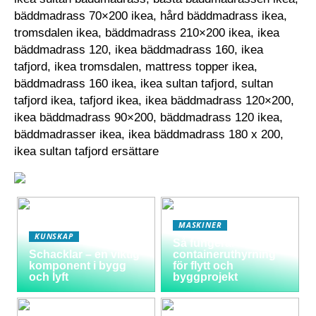
bäddmadrass 70×200 ikea, hård bäddmadrass ikea,
tromsdalen ikea, bäddmadrass 210×200 ikea, ikea
bäddmadrass 120, ikea bäddmadrass 160, ikea
tafjord, ikea tromsdalen, mattress topper ikea,
bäddmadrass 160 ikea, ikea sultan tafjord, sultan
tafjord ikea, tafjord ikea, ikea bäddmadrass 120×200,
ikea bäddmadrass 90×200, bäddmadrass 120 ikea,
bäddmadrasser ikea, ikea bäddmadrass 180 x 200,
ikea sultan tafjord ersättare
MASKINER
KUNSKAP
Så fungerar
Schacklar – en viktig
containeruthyrning
komponent i bygg
för flytt och
och lyft
byggprojekt