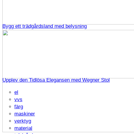
Bygg ett trädgårdsland med belysning
Upplev den Tidlösa Elegansen med Wegner Stol
el
vvs
färg
maskiner
verktyg
material