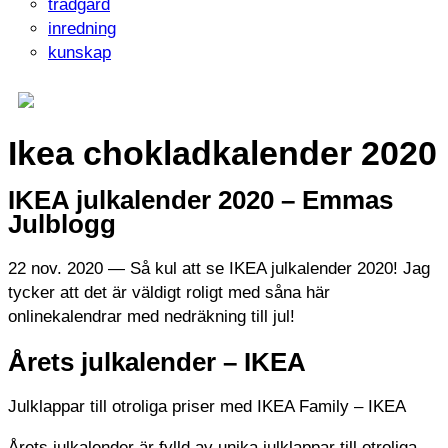
trädgård
inredning
kunskap
Ikea chokladkalender 2020
IKEA julkalender 2020 – Emmas
Julblogg
22 nov. 2020 — Så kul att se IKEA julkalender 2020! Jag
tycker att det är väldigt roligt med såna här
onlinekalendrar med nedräkning till jul!
Årets julkalender – IKEA
Julklappar till otroliga priser med IKEA Family – IKEA
Årets julkalender är fylld av unika julklappar till otroliga