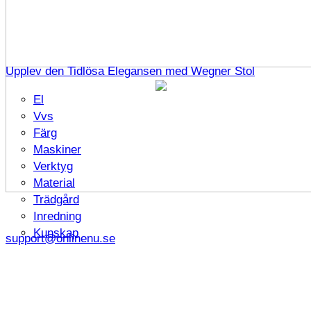
Upplev den Tidlösa Elegansen med Wegner Stol
El
Vvs
Färg
Maskiner
Verktyg
Material
Trädgård
Inredning
Kunskap
support@onlinenu.se