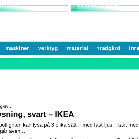
d LED
med belysning
maskiner
verktyg
material
trädgård
inr
ing-sv…
ning, svart – IKEA
lighten kan lysa på 3 olika sätt – med fast ljus, i takt med
t går även …