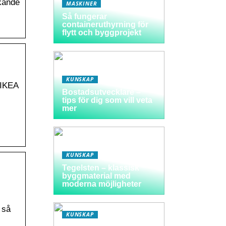
kande
MASKINER
Så fungerar
containeruthyrning för
flytt och byggprojekt
KUNSKAP
 IKEA
Bostadsutvecklare –
tips för dig som vill veta
mer
KUNSKAP
Tegelsten – klassisk
byggmaterial med
moderna möjligheter
 så
KUNSKAP