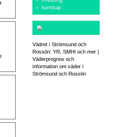
inredning
a
kunskap
Vädret i Strömsund och
Rossön: YR, SMHI och mer |
e
Väderprognos och
information om väder i
Strömsund och Rossön