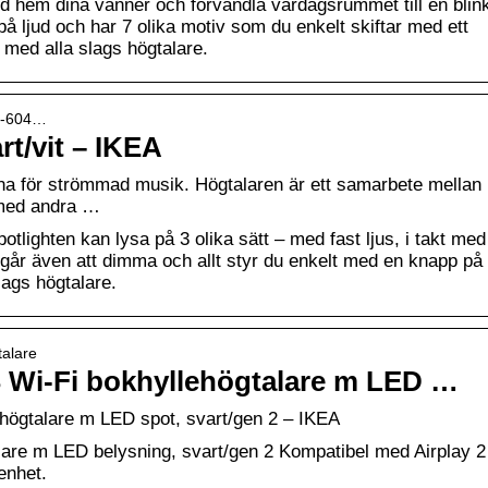
 hem dina vänner och förvandla vardagsrummet till en blin
å ljud och har 7 olika motiv som du enkelt skiftar med ett
med alla slags högtalare.
it-604…
t/vit – IKEA
na för strömmad musik. Högtalaren är ett samarbete mellan
 med andra …
lighten kan lysa på 3 olika sätt – med fast ljus, i takt med
t går även att dimma och allt styr du enkelt med en knapp på
lags högtalare.
talare
i-Fi bokhyllehögtalare m LED …
gtalare m LED spot, svart/gen 2 – IKEA
 m LED belysning, svart/gen 2 Kompatibel med Airplay 2
enhet.