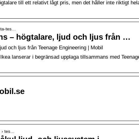
are till ett relativt lågt pris, men det håller inte riktigt hel
rsta-tes…
ns – högtalare, ljud och ljus från …
ljud och ljus från Teenage Engineering | Mobil
 Ikea lanserar i begränsad upplaga tillsammans med Teenag
obil.se
m › tes…