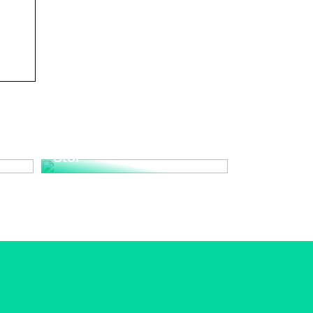
Upplev den Tidlösa
nd
Elegansen med Wegner
Stol