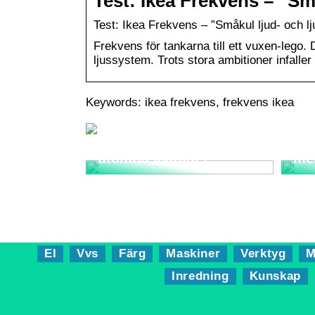
Test: Ikea Frekvens – ”Sm
Test: Ikea Frekvens – ”Småkul ljud- och l
Frekvens för tankarna till ett vuxen-lego.
ljussystem. Trots stora ambitioner infalle
Keywords: ikea frekvens, frekvens ikea
Utemöbler: Skapa ditt
perfekta
Sma
utomhusparadis
me
El
Vvs
Färg
Maskiner
Verktyg
M
Inredning
Kunskap