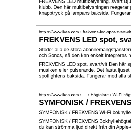
FREKVENS LED multibelysning, svart Bjud
klubb. Den här multibelysningen reagerar p
knapptryck på lampans baksida. Fungerar 
http s://www.ikea.com › frekvens-led-spot-svart-v
FREKVENS LED spot, svar
Stöder alla de stora abonnemangstjänster
och Sonos, så den kan enkelt integreras
FREKVENS LED spot, svart/vit Den här spot
musiken eller pulserande. Det fasta ljuse
spotlightens baksida. Fungerar med alla s
http s://www.ikea.com › … › Högtalare › Wi-Fi hög
SYMFONISK / FREKVENS W
SYMFONISK / FREKVENS Wi-Fi bokhyllehö
SYMFONISK / FREKVENS Bokhyllehögtalare
du kan strömma ljud direkt från din Apple-