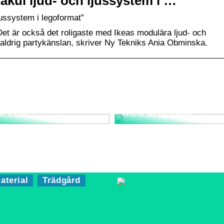
åkul ljud- och ljussystem i …
jussystem i legoformat”
 Det är också det roligaste med Ikeas modulära ljud- och
r aldrig partykänslan, skriver Ny Tekniks Ania Obminska.
rta strålkastare
Bygg ett trädgårdsla
d LED
med belysning
aterial
Trädgård