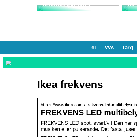
utomhusparadis
me
el
vvs
färg
Ikea frekvens
http s://www.ikea.com › frekvens-led-multibelysn
FREKVENS LED multibelys
FREKVENS LED spot, svart/vit Den här spot
musiken eller pulserande. Det fasta ljuse