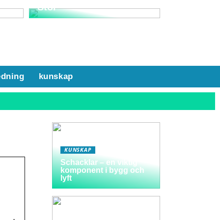
Stol
edning
kunskap
KUNSKAP
Schacklar – en viktig
komponent i bygg och
lyft