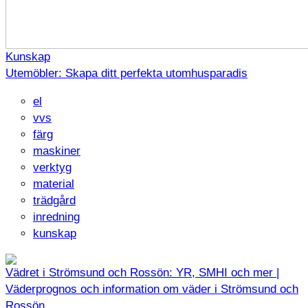
Kunskap
Utemöbler: Skapa ditt perfekta utomhusparadis
el
vvs
färg
maskiner
verktyg
material
trädgård
inredning
kunskap
Vädret i Strömsund och Rossön: YR, SMHI och mer |
Väderprognos och information om väder i Strömsund och
Rossön