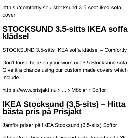
http s://comfortly.se › stocksund-3-5-seat-ikea-sofa-
cover
STOCKSUND 3.5-sitts IKEA soffa
klädsel
STOCKSUND 3.5-sitts IKEA soffa klädsel – Comfortly
Don’t loose hope on your worn out 3.5 Stocksund sofa.
Give it a chance using our custom made covers which
include
http s://www.prisjakt.nu › … › Möbler › Soffor
IKEA Stocksund (3,5-sits) – Hitta
bästa pris på Prisjakt
Jämför priser på IKEA Stocksund (3,5-sits) Soffor
http s://packbud.com › transport › stocksund-soffa-35-