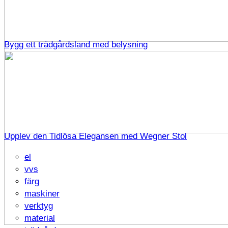
Bygg ett trädgårdsland med belysning
Upplev den Tidlösa Elegansen med Wegner Stol
el
vvs
färg
maskiner
verktyg
material