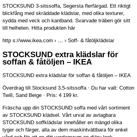
STOCKSUND 3-sitssoffa, Segersta flerfärgad. Ett riktigt
blickfång med skräddade klädslar, med olika texturer,
sydda med veck och kantband. Svarvade träben gör sitt
till helheten. Hitta produkten här
http s://www.ikea.com › … › Soff- & fåtöljklädslar
STOCKSUND extra klädslar för
soffan & fåtöljen – IKEA
STOCKSUND extra klädslar för soffan & fåtöljen – IKEA
Överdrag till Stocksund 3,5-sitssoffa · Du har valt: Cotton
Twill, Sand Beige · Pris: 4 199 kr.
Fräscha upp din STOCKSUND soffa med vårt sortiment
av STOCKSUND klädsel. Vårt urval av avtagbara
STOCKSUND soffklädslar innehåller en mängd olika
tyger och färger, alla av dem maskintvättbara för enkel