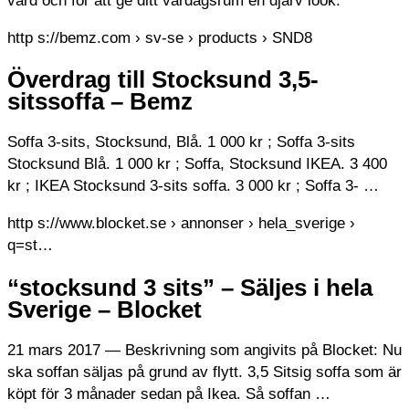
vård och för att ge ditt vardagsrum en djärv look.
http s://bemz.com › sv-se › products › SND8
Överdrag till Stocksund 3,5-
sitssoffa – Bemz
Soffa 3-sits, Stocksund, Blå. 1 000 kr ; Soffa 3-sits
Stocksund Blå. 1 000 kr ; Soffa, Stocksund IKEA. 3 400
kr ; IKEA Stocksund 3-sits soffa. 3 000 kr ; Soffa 3- …
http s://www.blocket.se › annonser › hela_sverige ›
q=st…
“stocksund 3 sits” – Säljes i hela
Sverige – Blocket
21 mars 2017 — Beskrivning som angivits på Blocket: Nu
ska soffan säljas på grund av flytt. 3,5 Sitsig soffa som är
köpt för 3 månader sedan på Ikea. Så soffan …