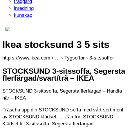
trädgård
inredning
kunskap
Ikea stocksund 3 5 sits
http s://www.ikea.com › … › Tygsoffor › 3-sitssoffor
STOCKSUND 3-sitssoffa, Segersta
flerfärgad/svart/trä – IKEA
STOCKSUND 3-sitssoffa, Segersta flerfärgad – Handla
här – IKEA
Fräscha upp din STOCKSUND soffa med vårt sortiment
av STOCKSUND klädsel. … Jämför. STOCKSUND
Klädsel till 3-sitssoffa, Segersta flerfärgad …