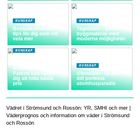
KUNSKAP
KUNSKAP
Bostadsutvecklare –
Tegelsten – klassisk
tips för dig som vill
byggmaterial med
veta mer
moderna möjligheter
KUNSKAP
Varför välja
långtidsparkering vid
KUNSKAP
Arlanda och hur
Parkos kan hjälpa
Utemöbler: Skapa
dig att hitta bästa
ditt perfekta
pris
utomhusparadis
Vädret i Strömsund och Rossön: YR, SMHI och mer |
Väderprognos och information om väder i Strömsund
och Rossön