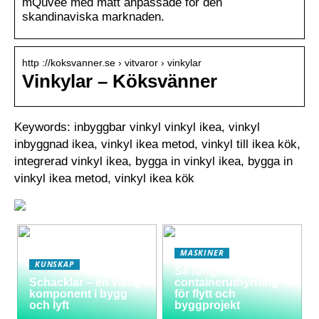
mQuvée med mått anpassade för den
skandinaviska marknaden.
http ://koksvanner.se › vitvaror › vinkylar
Vinkylar – Köksvänner
Keywords: inbyggbar vinkyl vinkyl ikea, vinkyl
inbyggnad ikea, vinkyl ikea metod, vinkyl till ikea kök,
integrerad vinkyl ikea, bygga in vinkyl ikea, bygga in
vinkyl ikea metod, vinkyl ikea kök
MASKINER
KUNSKAP
Så fungerar
Schacklar – en viktig
containeruthyrning
komponent i bygg
för flytt och
och lyft
byggprojekt