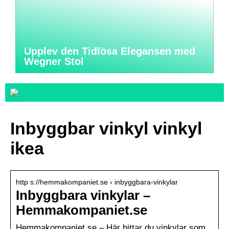
Upplev den Tidlösa Elegansen med
Wegner Stol
Inbyggbar vinkyl vinkyl
ikea
http s://hemmakompaniet.se › inbyggbara-vinkylar
Inbyggbara vinkylar –
Hemmakompaniet.se
Hemmakompaniet.se – Här hittar du vinkylar som