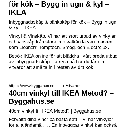
för kök – Bygg in ugn & kyl –
IKEA
Inbyggnadsskåp & bänkskåp för kök – Bygg in ugn
& kyl – IKEA
Vinkyl & Vinskåp. Vi har ett stort utbud av vinkylar
och vinskåp från stora och välkända varumärken
som Liebherr, Temptech, Smeg, och Electrolux.
Besök IKEA online för att bläddra i vårt breda utbud
av inbyggnadsskåp. Ta reda på hur du får din
vitvaror att smälta in i resten av ditt kök.
http s://www.byggahus.se › … › Vitvaror
40cm vinkyl till IKEA Metod? –
Byggahus.se
40cm vinkyl till IKEA Metod? | Byggahus.se
Förvalta dina viner på bästa sätt – Vi har vinkylar
för alla ändamål. … En inbyggbar vinkyl kan också