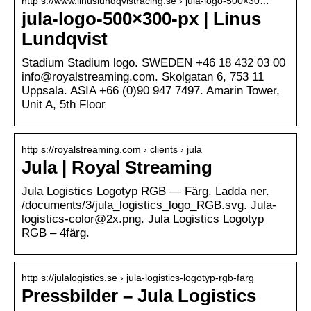
http s://www.linuslundqvistracing.se › jula-logo-500×30…
jula-logo-500×300-px | Linus
Lundqvist
Stadium Stadium logo. SWEDEN +46 18 432 03 00
info@royalstreaming.com. Skolgatan 6, 753 11
Uppsala. ASIA +66 (0)90 947 7497. Amarin Tower,
Unit A, 5th Floor
http s://royalstreaming.com › clients › jula
Jula | Royal Streaming
Jula Logistics Logotyp RGB — Färg. Ladda ner.
/documents/3/jula_logistics_logo_RGB.svg. Jula-
logistics-color@2x.png. Jula Logistics Logotyp
RGB – 4färg.
http s://julalogistics.se › jula-logistics-logotyp-rgb-farg
Pressbilder – Jula Logistics