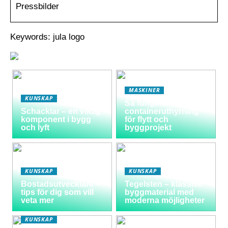
Pressbilder
Keywords: jula logo
MASKINER
KUNSKAP
Så fungerar
Schacklar – en viktig
containeruthyrning
komponent i bygg
för flytt och
och lyft
byggprojekt
KUNSKAP
KUNSKAP
Bostadsutvecklare –
Tegelsten – klassisk
tips för dig som vill
byggmaterial med
veta mer
moderna möjligheter
KUNSKAP