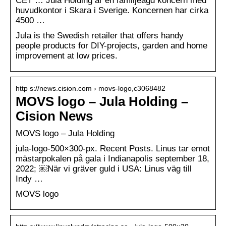
CET … Jula Holding är en familjeägd koncern med
huvudkontor i Skara i Sverige. Koncernen har cirka
4500 …
Jula is the Swedish retailer that offers handy
people products for DIY-projects, garden and home
improvement at low prices.
http s://news.cision.com › movs-logo,c3068482
MOVS logo – Jula Holding –
Cision News
MOVS logo – Jula Holding
jula-logo-500×300-px. Recent Posts. Linus tar emot
mästarpokalen på gala i Indianapolis september 18,
2022; ￼När vi gräver guld i USA: Linus väg till
Indy …
MOVS logo