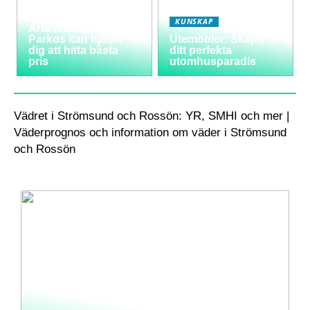
Varför välja
långtidsparkering vid
KUNSKAP
Arlanda och hur
Parkos kan hjälpa
Utemöbler: Skapa
dig att hitta bästa
ditt perfekta
pris
utomhusparadis
Vädret i Strömsund och Rossön: YR, SMHI och mer |
Väderprognos och information om väder i Strömsund
och Rossön