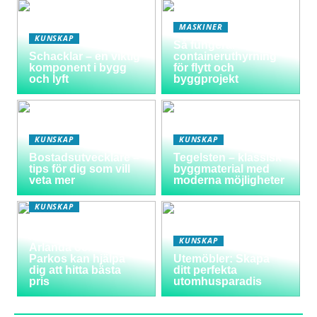
MASKINER
KUNSKAP
Så fungerar
Schacklar – en viktig
containeruthyrning
komponent i bygg
för flytt och
och lyft
byggprojekt
KUNSKAP
KUNSKAP
Bostadsutvecklare –
Tegelsten – klassisk
tips för dig som vill
byggmaterial med
veta mer
moderna möjligheter
KUNSKAP
Varför välja
långtidsparkering vid
KUNSKAP
Arlanda och hur
Parkos kan hjälpa
Utemöbler: Skapa
dig att hitta bästa
ditt perfekta
pris
utomhusparadis