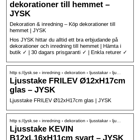
dekorationer till hemmet –
JYSK
Dekoration & inredning – Köp dekorationer till
hemmet | JYSK
Hos JYSK hittar du alltid ett bra erbjudande på
dekorationer och inredning till hemmet | Hämta i
butik ✓ | 30 dagars prisgaranti ✓ | Enkla returer ✓
http s://jysk.se › inredning › dekoration › ljusstakar › lju…
Ljusstake FRILEV Ø12xH17cm
glas – JYSK
Ljusstake FRILEV Ø12xH17cm glas | JYSK
http s://jysk.se › inredning › dekoration › ljusstakar › lju…
Ljusstake KEVIN
B12xL16xH11cm svart – JYSK