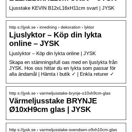
Ljusstake KEVIN B12xL16xH11cm svart | JYSK
http s://jysk.se › inredning › dekoration › lyktor
Ljuslyktor – Köp din lykta
online – JYSK
Ljuslyktor – Köp din lykta online | JYSK
Skapa en stämningsfull oas med en ljuslykta från
JYSK. Hos oss hittar du en lykta som passar för
alla ändamål | Hämta i butik ✓ | Enkla returer ✓
http s://jysk.se › varmeljusstake-brynje-o10xh9cm-glas
Värmeljusstake BRYNJE
Ø10xH9cm glas | JYSK
http s://jysk.se › varmeljusstake-svendsen-o9xh10cm-glas