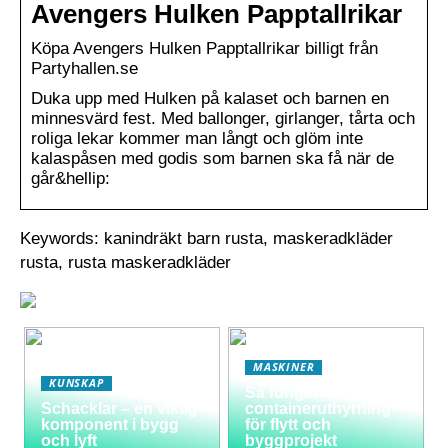
Avengers Hulken Papptallrikar
Köpa Avengers Hulken Papptallrikar billigt från
Partyhallen.se
Duka upp med Hulken på kalaset och barnen en
minnesvärd fest. Med ballonger, girlanger, tårta och
roliga lekar kommer man långt och glöm inte
kalaspåsen med godis som barnen ska få när de
går&hellip:
Keywords: kanindräkt barn rusta, maskeradkläder
rusta, rusta maskeradkläder
MASKINER
KUNSKAP
Så fungerar
Schacklar – en viktig
containeruthyrning
komponent i bygg
för flytt och
och lyft
byggprojekt