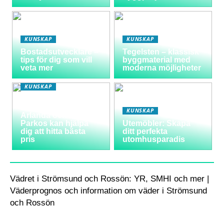
KUNSKAP
KUNSKAP
Bostadsutvecklare –
Tegelsten – klassisk
tips för dig som vill
byggmaterial med
veta mer
moderna möjligheter
KUNSKAP
Varför välja
långtidsparkering vid
KUNSKAP
Arlanda och hur
Parkos kan hjälpa
Utemöbler: Skapa
dig att hitta bästa
ditt perfekta
pris
utomhusparadis
Vädret i Strömsund och Rossön: YR, SMHI och mer |
Väderprognos och information om väder i Strömsund
och Rossön