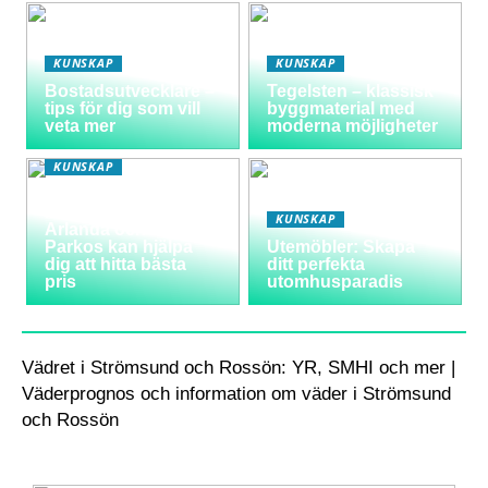
KUNSKAP
KUNSKAP
Bostadsutvecklare –
Tegelsten – klassisk
tips för dig som vill
byggmaterial med
veta mer
moderna möjligheter
KUNSKAP
Varför välja
långtidsparkering vid
KUNSKAP
Arlanda och hur
Parkos kan hjälpa
Utemöbler: Skapa
dig att hitta bästa
ditt perfekta
pris
utomhusparadis
Vädret i Strömsund och Rossön: YR, SMHI och mer |
Väderprognos och information om väder i Strömsund
och Rossön