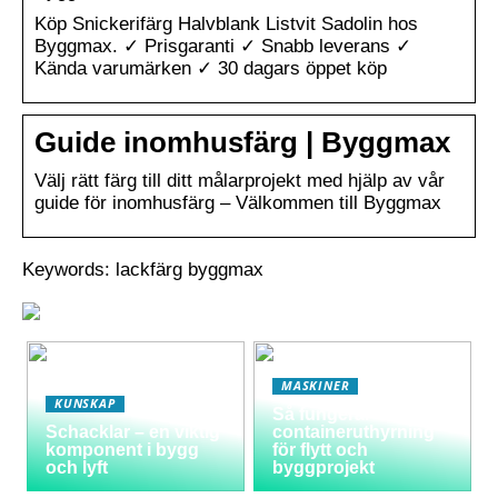
Köp Snickerifärg Halvblank Listvit Sadolin hos
Byggmax. ✓ Prisgaranti ✓ Snabb leverans ✓
Kända varumärken ✓ 30 dagars öppet köp
Guide inomhusfärg | Byggmax
Välj rätt färg till ditt målarprojekt med hjälp av vår
guide för inomhusfärg – Välkommen till Byggmax
Keywords: lackfärg byggmax
MASKINER
KUNSKAP
Så fungerar
Schacklar – en viktig
containeruthyrning
komponent i bygg
för flytt och
och lyft
byggprojekt