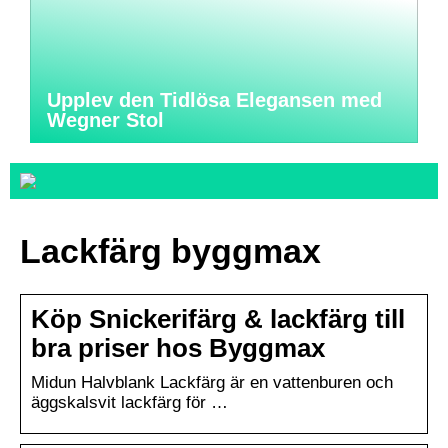
Upplev den Tidlösa Elegansen med
Wegner Stol
Lackfärg byggmax
Köp Snickerifärg & lackfärg till
bra priser hos Byggmax
Midun Halvblank Lackfärg är en vattenburen och
äggskalsvit lackfärg för …