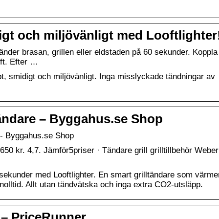
igt och miljövänligt med Looftlighter
änder brasan, grillen eller eldstaden på 60 sekunder. Koppla
ft. Efter …
bt, smidigt och miljövänligt. Inga misslyckade tändningar av
ständare – Byggahus.se Shop
re- Byggahus.se Shop
 650 kr. 4,7. Jämför5priser · Tändare grill grilltillbehör Weber
0 sekunder med Looftlighter. En smart grilltändare som värme
 nolltid. Allt utan tändvätska och inga extra CO2-utsläpp.
ör – PriceRunner