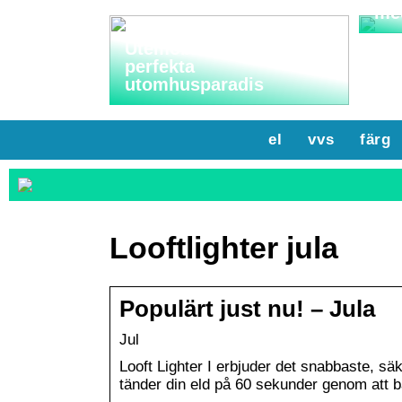
me
Utemöbler: Skapa ditt
perfekta
utomhusparadis
el
vvs
färg
Looftlighter jula
Populärt just nu! – Jula
Jul
Looft Lighter I erbjuder det snabbaste, säk
tänder din eld på 60 sekunder genom att