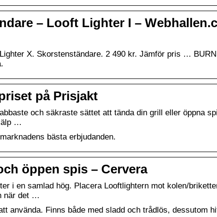
tändare – Looft Lighter I – Webhallen
t Lighter X. Skorstenständare. 2 490 kr. Jämför pris … BUR
.
priset på Prisjakt
abbaste och säkraste sättet att tända din grill eller öppna sp
jälp …
ar marknadens bästa erbjudanden.
l och öppen spis – Cervera
tter i en samlad hög. Placera Looftlightern mot kolen/brikette
n när det …
 att använda. Finns både med sladd och trådlös, dessutom hi