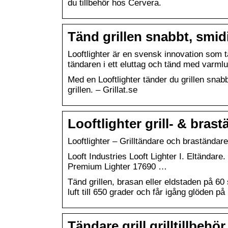
du tillbehör hos Cervera.
Tänd grillen snabbt, smid
Looftlighter är en svensk innovation som t
tändaren i ett eluttag och tänd med varmlu
Med en Looftlighter tänder du grillen snab
grillen. – Grillat.se
Looftlighter grill- & bra
Looftlighter – Grilltändare och brastända
Looft Industries Looft Lighter I. Eltändare.
Premium Lighter 17690 …
Tänd grillen, brasan eller eldstaden på 6
luft till 650 grader och får igång glöden på
Tändare grill grilltillbeh