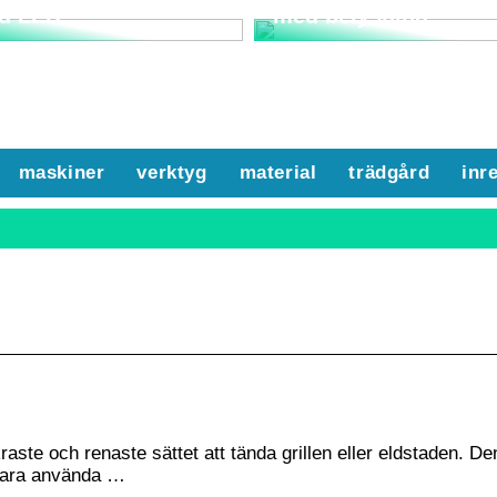
d LED
med belysning
maskiner
verktyg
material
trädgård
inr
raste och renaste sättet att tända grillen eller eldstaden. De
 bara använda …