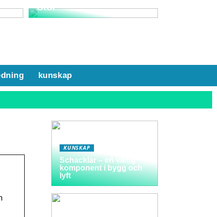
Stol
edning
kunskap
KUNSKAP
Schacklar – en viktig
komponent i bygg och
lyft
n