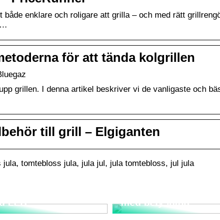
et både enklare och roligare att grilla – och med rätt grillreng
r …
etoderna för att tända kolgrillen
 Bluegaz
 upp grillen. I denna artikel beskriver vi de vanligaste och bä
llbehör till grill – Elgiganten
ula, tomtebloss jula, jula jul, jula tomtebloss, jul jula
rta strålkastare
Bygg ett trädgårdsla
d LED
med belysning