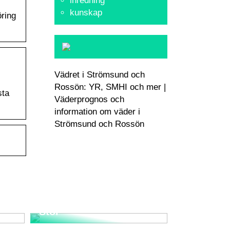
inredning
kunskap
öring
Vädret i Strömsund och
Rossön: YR, SMHI och mer |
sta
Väderprognos och
information om väder i
Strömsund och Rossön
Upplev den Tidlösa
nd
Elegansen med Wegner
Stol