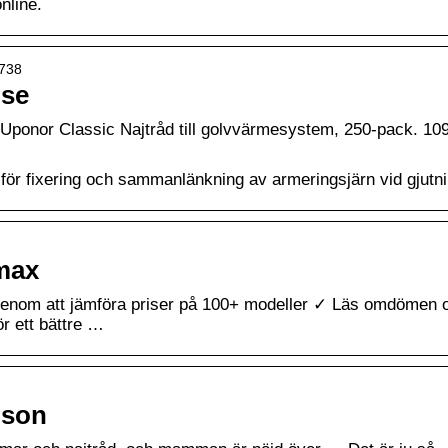
nline.
9738
.se
. Uponor Classic Najtråd till golvvärmesystem, 250-pack. 109
för fixering och sammanlänkning av armeringsjärn vid gjutni
max
enom att jämföra priser på 100+ modeller ✓ Läs omdömen 
r ett bättre …
lson