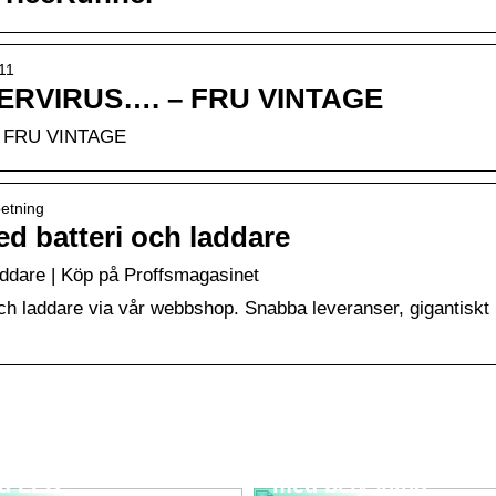
/11
RVIRUS…. – FRU VINTAGE
 FRU VINTAGE
betning
 batteri och laddare
dare | Köp på Proffsmagasinet
 laddare via vår webbshop. Snabba leveranser, gigantiskt
rta strålkastare
Bygg ett trädgårdsla
d LED
med belysning