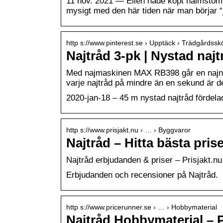
11 nov. 2021 — Ellen hade köpt halmstom
mysigt med den här tiden när man börjar “
http s://www.pinterest.se › Upptäck › Trädgårdssk
Najtråd 3-pk | Nystad najt
Med najmaskinen MAX RB398 går en najnin
varje najtråd på mindre än en sekund är 
2020-jan-18 – 45 m nystad najtråd fördelad 
http s://www.prisjakt.nu › … › Byggvaror
Najtråd – Hitta bästa prise
Najtråd erbjudanden & priser – Prisjakt.nu
Erbjudanden och recensioner på Najtråd.
http s://www.pricerunner.se › … › Hobbymaterial
Najtråd Hobbymaterial – 