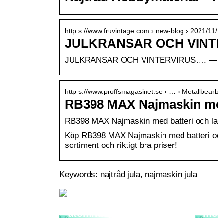
http s://www.fruvintage.com › new-blog › 2021/11
JULKRANSAR OCH VINTE
JULKRANSAR OCH VINTERVIRUS…. —
http s://www.proffsmagasinet.se › … › Metallbear
RB398 MAX Najmaskin med
RB398 MAX Najmaskin med batteri och lad
Köp RB398 MAX Najmaskin med batteri och
sortiment och riktigt bra priser!
Keywords: najtråd jula, najmaskin jula
Utemöbler: Skapa ditt
perfekta
Sma
utomhusparadis
me