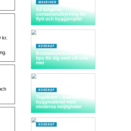
MASKINER
Så fungerar
containeruthyrning för
flytt och byggprojekt
 kr.
KUNSKAP
ng.
Bostadsutvecklare –
tips för dig som vill veta
mer
och
KUNSKAP
Tegelsten – klassisk
byggmaterial med
moderna möjligheter
KUNSKAP