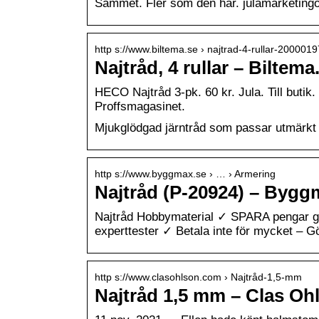
Sammet. Fler som den här. julamarketingo
http s://www.biltema.se › najtrad-4-rullar-200001
Najtråd, 4 rullar – Biltema
HECO Najtråd 3-pk. 60 kr. Jula. Till butik
Proffsmagasinet.
Mjukglödgad järntråd som passar utmärkt 
http s://www.byggmax.se › … › Armering
Najtråd (P-20924) – Bygg
Najtråd Hobbymaterial ✓ SPARA pengar g
experttester ✓ Betala inte för mycket – Gö
http s://www.clasohlson.com › Najtråd-1,5-mm
Najtråd 1,5 mm – Clas Oh