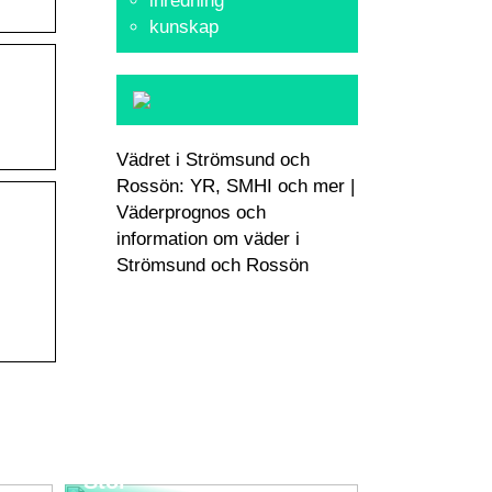
inredning
kunskap
Vädret i Strömsund och
Rossön: YR, SMHI och mer |
Väderprognos och
information om väder i
Strömsund och Rossön
Upplev den Tidlösa
nd
Elegansen med Wegner
Stol