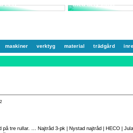
d LED
med belysning
maskiner
verktyg
material
trädgård
inr
12
 på tre rullar. … Najtråd 3-pk | Nystad najtråd | HECO | Jul