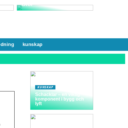
Stol
edning
kunskap
KUNSKAP
Schacklar – en viktig
komponent i bygg och
lyft
a