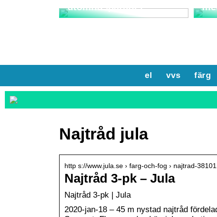
utomhusparadis
me
el
vvs
färg
Najtråd jula
http s://www.jula.se › farg-och-fog › najtrad-3810
Najtråd 3-pk – Jula
Najtråd 3-pk | Jula
2020-jan-18 – 45 m nystad najtråd fördelad