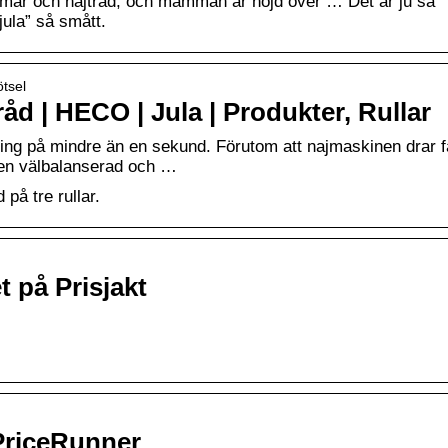
mar och najtråd, och mamman är nöjd över … Det är ju så
jula” så smått.
ötsel
råd | HECO | Jula | Produkter, Rullar
g på mindre än en sekund. Förutom att najmaskinen drar f
den välbalanserad och …
på tre rullar.
t på Prisjakt
PriceRunner