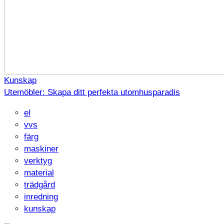
Kunskap
Utemöbler: Skapa ditt perfekta utomhusparadis
el
vvs
färg
maskiner
verktyg
material
trädgård
inredning
kunskap