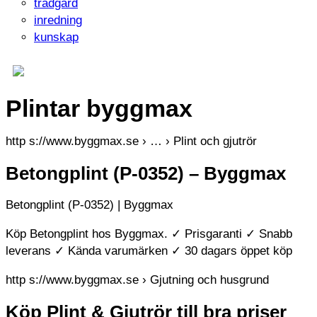
trädgård
inredning
kunskap
Plintar byggmax
http s://www.byggmax.se › … › Plint och gjutrör
Betongplint (P-0352) – Byggmax
Betongplint (P-0352) | Byggmax
Köp Betongplint hos Byggmax. ✓ Prisgaranti ✓ Snabb
leverans ✓ Kända varumärken ✓ 30 dagars öppet köp
http s://www.byggmax.se › Gjutning och husgrund
Köp Plint & Gjutrör till bra priser