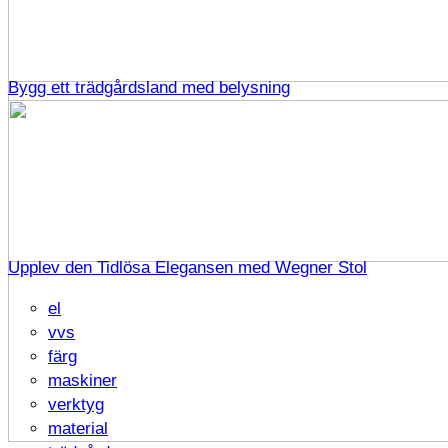
Bygg ett trädgårdsland med belysning
Upplev den Tidlösa Elegansen med Wegner Stol
el
vvs
färg
maskiner
verktyg
material