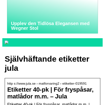
Upplev den Tidlösa Elegansen med
Wegner Stol
Självhäftande etiketter
jula
http s://www.jula.se › matforvaring2 › etiketter-019591
Etiketter 40-pk | För fryspåsar,
matlådor m.m. – Jula
Etiketter 40-pk | För fryspåsar, matlådor m.m. |