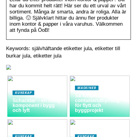
har du kommit helt rätt! Här ser du ett urval av vårt
sortiment. Många är smarta, andra är roliga. Alla är
billiga. 🙂 Självklart hittar du ännu fler produkter
inom kontor & papper i våra varuhus. Välkommen
att fynda på ÖoB!
Keywords: självhäftande etiketter jula, etiketter till
burkar jula, etiketter jula
MASKINER
KUNSKAP
Så fungerar
Schacklar – en viktig
containeruthyrning
komponent i bygg
för flytt och
och lyft
byggprojekt
KUNSKAP
KUNSKAP