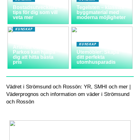
Bostadsutvecklare –
Tegelsten – klassisk
tips för dig som vill
byggmaterial med
veta mer
moderna möjligheter
KUNSKAP
Varför välja
långtidsparkering vid
KUNSKAP
Arlanda och hur
Parkos kan hjälpa
Utemöbler: Skapa
dig att hitta bästa
ditt perfekta
pris
utomhusparadis
Vädret i Strömsund och Rossön: YR, SMHI och mer |
Väderprognos och information om väder i Strömsund
och Rossön