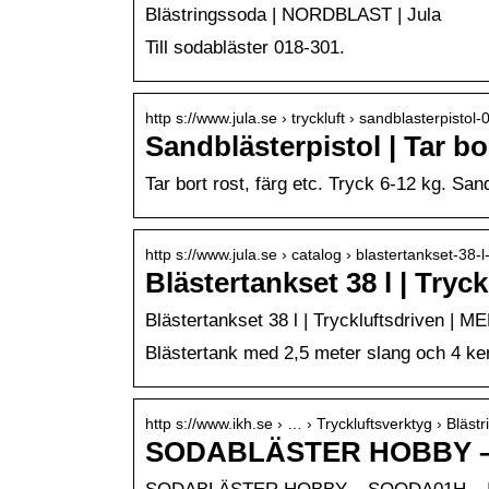
Blästringssoda | NORDBLAST | Jula
Till sodabläster 018-301.
http s://www.jula.se › tryckluft › sandblasterpistol
Sandblästerpistol | Tar b
Tar bort rost, färg etc. Tryck 6-12 kg. San
http s://www.jula.se › catalog › blastertankset-38-
Blästertankset 38 l | Try
Blästertankset 38 l | Tryckluftsdriven | 
Blästertank med 2,5 meter slang och 4 k
http s://www.ikh.se › … › Tryckluftsverktyg › Blästr
SODABLÄSTER HOBBY –