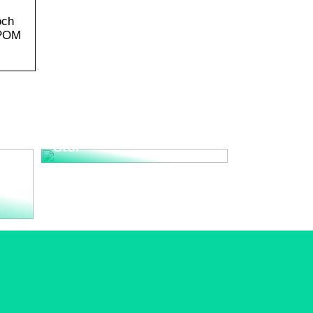
och
h POM
Upplev den Tidlösa
Elegansen med Wegner
Stol
nd