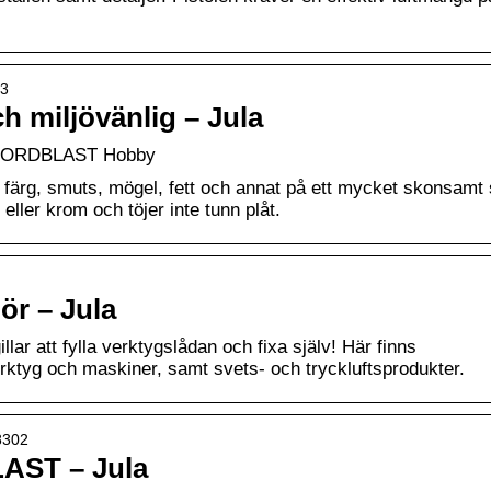
03
h miljövänlig – Jula
 | NORDBLAST Hobby
t färg, smuts, mögel, fett och annat på ett mycket skonsamt 
ller krom och töjer inte tunn plåt.
hör – Jula
illar att fylla verktygslådan och fixa själv! Här finns
rktyg och maskiner, samt svets- och tryckluftsprodukter.
18302
AST – Jula