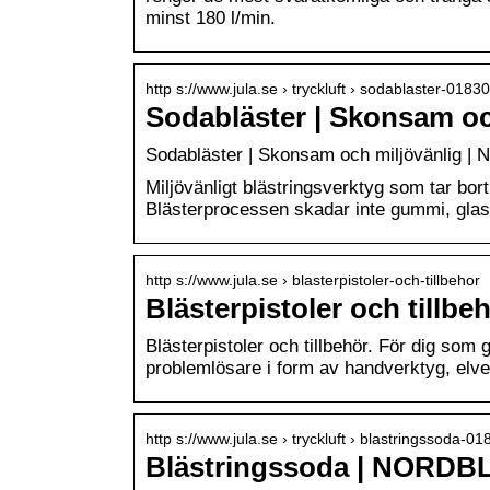
minst 180 l/min.
http s://www.jula.se › tryckluft › sodablaster-0183
Sodabläster | Skonsam oc
Sodabläster | Skonsam och miljövänlig
Miljövänligt blästringsverktyg som tar bor
Blästerprocessen skadar inte gummi, glas e
http s://www.jula.se › blasterpistoler-och-tillbehor
Blästerpistoler och tillbe
Blästerpistoler och tillbehör. För dig som g
problemlösare i form av handverktyg, elve
http s://www.jula.se › tryckluft › blastringssoda-0
Blästringssoda | NORDBL