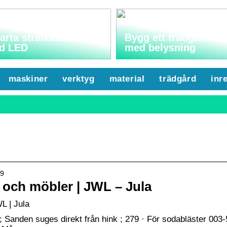
rta strålkastare
Bygg ett trädgårdsla
d LED
med belysning
maskiner
verktyg
material
trädgård
inr
49
r och möbler | JWL – Jula
L | Jula
g; Sanden suges direkt från hink ; 279 · För sodabläster 003-