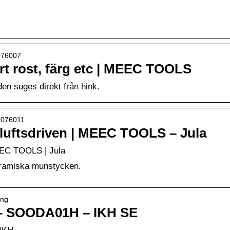
-076007
ort rost, färg etc | MEEC TOOLS
den suges direkt från hink.
l-076011
ckluftsdriven | MEEC TOOLS – Jula
MEEC TOOLS | Jula
eramiska munstycken.
ing
 SOODA01H – IKH SE