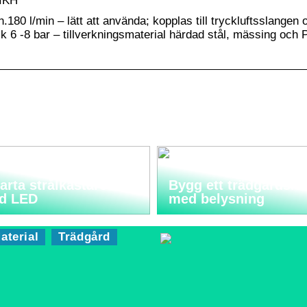
IKH
180 l/min – lätt att använda; kopplas till tryckluftsslangen 
yck 6 -8 bar – tillverkningsmaterial härdad stål, mässing oc
rta strålkastare
Bygg ett trädgårdsla
d LED
med belysning
aterial
Trädgård