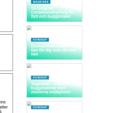
MASKINER
Så fungerar
containeruthyrning för
flytt och byggprojekt
.
KUNSKAP
Bostadsutvecklare –
tips för dig som vill veta
mer
KUNSKAP
Tegelsten – klassisk
byggmaterial med
moderna möjligheter
inns
eller
KUNSKAP
å