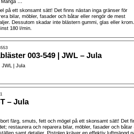
rt; Många …
gel på ett skonsamt sätt! Det finns nästan inga gränser för
ra bilar, möbler, fasader och båtar eller rengör de mest
aljer. Dessutom skadar inte blästern gummi, glas eller krom
inst 180 l/min.
03553
bläster 003-549 | JWL – Jula
| JWL | Jula
01
T – Jula
r bort färg, smuts, fett och mögel på ett skonsamt sätt! Det f
; restaurera och reparera bilar, möbler, fasader och båtar 
ällen samt detaljer. Pistolen kräver en effektiv luftmängd p