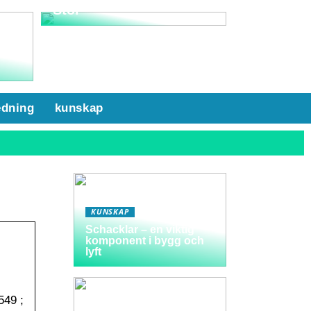
Stol
nd
edning
kunskap
KUNSKAP
Schacklar – en viktig
komponent i bygg och
lyft
549 ;