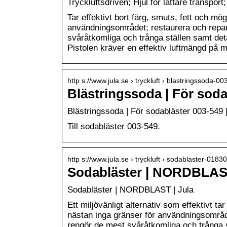
Tryckluftsdriven; Hjul för lättare transpo
Tar effektivt bort färg, smuts, fett och mö
användningsområdet; restaurera och repare
svåråtkomliga och trånga ställen samt det
Pistolen kräver en effektiv luftmängd på m
http s://www.jula.se › tryckluft › blastringssoda-0
Blästringssoda | För soda
Blästringssoda | För sodabläster 003-549 
Till sodabläster 003-549.
http s://www.jula.se › tryckluft › sodablaster-0183
Sodabläster | NORDBLAS
Sodabläster | NORDBLAST | Jula
Ett miljövänligt alternativ som effektivt ta
nästan inga gränser för användningsområdet
rengör de mest svåråtkomliga och trånga st