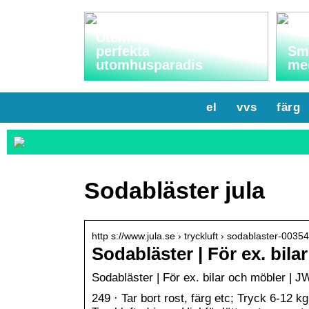
Utemöbler: Skapa ditt
perfekta
Sma
utomhusparadis
me
el
vvs
färg
Sodabläster jula
http s://www.jula.se › tryckluft › sodablaster-0035
Sodabläster | För ex. bila
Sodabläster | För ex. bilar och möbler | JW
249 · Tar bort rost, färg etc; Tryck 6-12 k