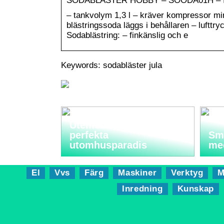
SODABLÄSTER HOBBY – SOODA01H – 
– tankvolym 1,3 l – kräver kompressor min.
blästringssoda läggs i behållaren – lufttr
Sodablästring: – finkänslig och e
Keywords: sodabläster jula
Utemöbler: Skapa ditt
perfekta
Sma
utomhusparadis
me
El
Vvs
Färg
Maskiner
Verktyg
M
Inredning
Kunskap