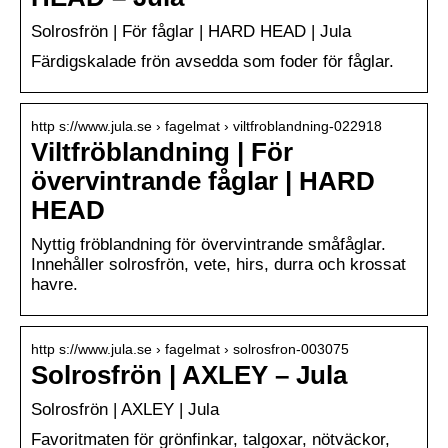
Solrosfrön | För fåglar | HARD HEAD | Jula
Färdigskalade frön avsedda som foder för fåglar.
http s://www.jula.se › fagelmat › viltfroblandning-022918
Viltfröblandning | För
övervintrande fåglar | HARD
HEAD
Nyttig fröblandning för övervintrande småfåglar.
Innehåller solrosfrön, vete, hirs, durra och krossat
havre.
http s://www.jula.se › fagelmat › solrosfron-003075
Solrosfrön | AXLEY – Jula
Solrosfrön | AXLEY | Jula
Favoritmaten för grönfinkar, talgoxar, nötväckor,