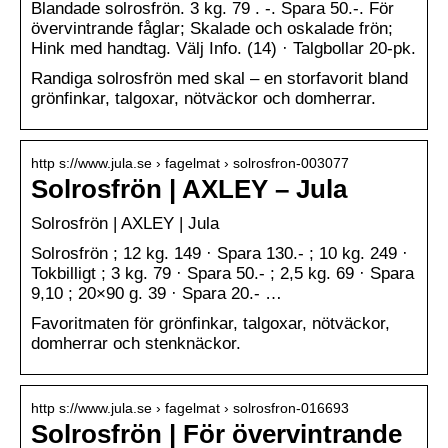
Blandade solrosfrön. 3 kg. 79 . -. Spara 50.-. För
övervintrande fåglar; Skalade och oskalade frön;
Hink med handtag. Välj Info. (14) · Talgbollar 20-pk.
Randiga solrosfrön med skal – en storfavorit bland
grönfinkar, talgoxar, nötväckor och domherrar.
http s://www.jula.se › fagelmat › solrosfron-003077
Solrosfrön | AXLEY – Jula
Solrosfrön | AXLEY | Jula
Solrosfrön ; 12 kg. 149 · Spara 130.- ; 10 kg. 249 ·
Tokbilligt ; 3 kg. 79 · Spara 50.- ; 2,5 kg. 69 · Spara
9,10 ; 20×90 g. 39 · Spara 20.- …
Favoritmaten för grönfinkar, talgoxar, nötväckor,
domherrar och stenknäckor.
http s://www.jula.se › fagelmat › solrosfron-016693
Solrosfrön | För övervintrande