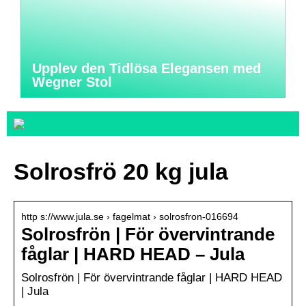
Upplev den Tidlösa Elegansen med
Wegner Stol
Solrosfrö 20 kg jula
http s://www.jula.se › fagelmat › solrosfron-016694
Solrosfrön | För övervintrande
fåglar | HARD HEAD – Jula
Solrosfrön | För övervintrande fåglar | HARD HEAD
| Jula