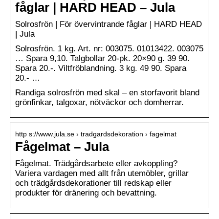
fåglar | HARD HEAD – Jula
Solrosfrön | För övervintrande fåglar | HARD HEAD
| Jula
Solrosfrön. 1 kg. Art. nr: 003075. 01013422. 003075
… Spara 9,10. Talgbollar 20-pk. 20×90 g. 39 90.
Spara 20.-. Viltfröblandning. 3 kg. 49 90. Spara
20.- …
Randiga solrosfrön med skal – en storfavorit bland
grönfinkar, talgoxar, nötväckor och domherrar.
http s://www.jula.se › tradgardsdekoration › fagelmat
Fågelmat – Jula
Fågelmat. Trädgårdsarbete eller avkoppling?
Variera vardagen med allt från utemöbler, grillar
och trädgårdsdekorationer till redskap eller
produkter för dränering och bevattning.