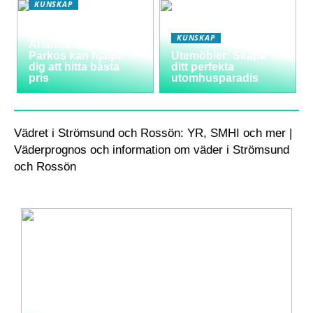
KUNSKAP
Varför välja
långtidsparkering vid
KUNSKAP
Arlanda och hur
Parkos kan hjälpa
Utemöbler: Skapa
dig att hitta bästa
ditt perfekta
pris
utomhusparadis
Vädret i Strömsund och Rossön: YR, SMHI och mer |
Väderprognos och information om väder i Strömsund
och Rossön