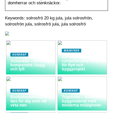
domherrar och stenknäckor.
Keywords: solrosfrö 20 kg jula, jula solrosfrön,
solrosfrön jula, solrosfrö jula, jula solrosfrö
MASKINER
KUNSKAP
Så fungerar
Schacklar – en viktig
containeruthyrning
komponent i bygg
för flytt och
och lyft
byggprojekt
KUNSKAP
KUNSKAP
Bostadsutvecklare –
Tegelsten – klassisk
tips för dig som vill
byggmaterial med
veta mer
moderna möjligheter