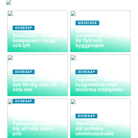
MASKINER
KUNSKAP
Så fungerar
Schacklar – en viktig
containeruthyrning
komponent i bygg
för flytt och
och lyft
byggprojekt
KUNSKAP
KUNSKAP
Bostadsutvecklare –
Tegelsten – klassisk
tips för dig som vill
byggmaterial med
veta mer
moderna möjligheter
KUNSKAP
Varför välja
långtidsparkering vid
KUNSKAP
Arlanda och hur
Parkos kan hjälpa
Utemöbler: Skapa
dig att hitta bästa
ditt perfekta
pris
utomhusparadis