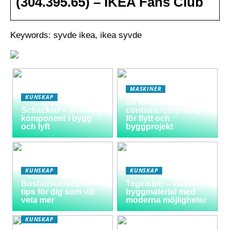
(304.395.65) – IKEA Fans Club
Keywords: syvde ikea, ikea syvde
MASKINER
KUNSKAP
Så fungerar
Schacklar – en viktig
containeruthyrning
komponent i bygg
för flytt och
och lyft
byggprojekt
KUNSKAP
KUNSKAP
Bostadsutvecklare –
Tegelsten – klassisk
tips för dig som vill
byggmaterial med
veta mer
moderna möjligheter
KUNSKAP