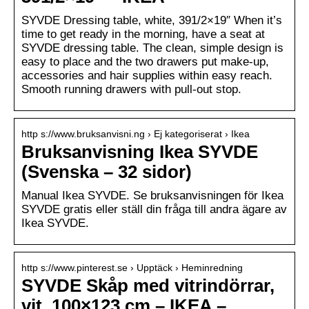
SYVDE Dressing table, white, 391/2×19″ When it’s
time to get ready in the morning, have a seat at
SYVDE dressing table. The clean, simple design is
easy to place and the two drawers put make-up,
accessories and hair supplies within easy reach.
Smooth running drawers with pull-out stop.
http s://www.bruksanvisni.ng › Ej kategoriserat › Ikea
Bruksanvisning Ikea SYVDE
(Svenska – 32 sidor)
Manual Ikea SYVDE. Se bruksanvisningen för Ikea
SYVDE gratis eller ställ din fråga till andra ägare av
Ikea SYVDE.
http s://www.pinterest.se › Upptäck › Heminredning
SYVDE Skåp med vitrindörrar,
vit, 100×123 cm – IKEA –