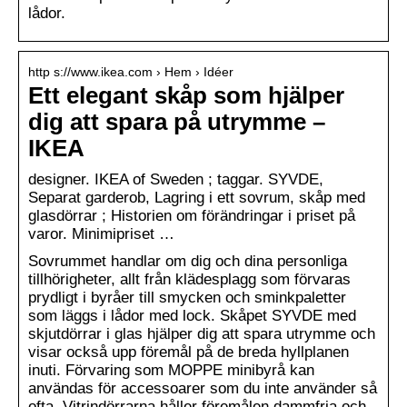
lådor.
http s://www.ikea.com › Hem › Idéer
Ett elegant skåp som hjälper
dig att spara på utrymme –
IKEA
designer. IKEA of Sweden ; taggar. SYVDE,
Separat garderob, Lagring i ett sovrum, skåp med
glasdörrar ; Historien om förändringar i priset på
varor. Minimipriset …
Sovrummet handlar om dig och dina personliga
tillhörigheter, allt från klädesplagg som förvaras
prydligt i byråer till smycken och sminkpaletter
som läggs i lådor med lock. Skåpet SYVDE med
skjutdörrar i glas hjälper dig att spara utrymme och
visar också upp föremål på de breda hyllplanen
inuti. Förvaring som MOPPE minibyrå kan
användas för accessoarer som du inte använder så
ofta. Vitrindörrarna håller föremålen dammfria och