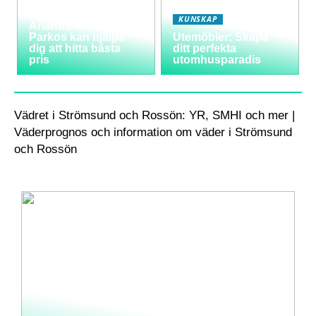
Varför välja
långtidsparkering vid
KUNSKAP
Arlanda och hur
Parkos kan hjälpa
Utemöbler: Skapa
dig att hitta bästa
ditt perfekta
pris
utomhusparadis
Vädret i Strömsund och Rossön: YR, SMHI och mer |
Väderprognos och information om väder i Strömsund
och Rossön