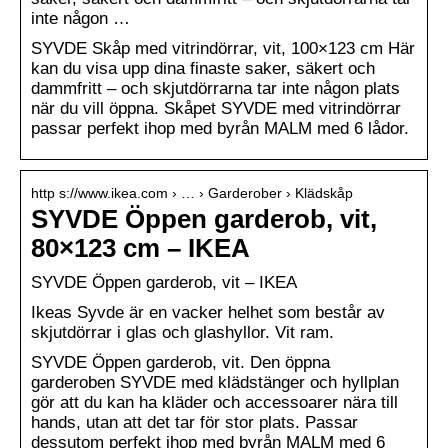
inte någon …
SYVDE Skåp med vitrindörrar, vit, 100×123 cm Här
kan du visa upp dina finaste saker, säkert och
dammfritt – och skjutdörrarna tar inte någon plats
när du vill öppna. Skåpet SYVDE med vitrindörrar
passar perfekt ihop med byrån MALM med 6 lådor.
http s://www.ikea.com › … › Garderober › Klädskåp
SYVDE Öppen garderob, vit,
80×123 cm – IKEA
SYVDE Öppen garderob, vit – IKEA
Ikeas Syvde är en vacker helhet som består av
skjutdörrar i glas och glashyllor. Vit ram.
SYVDE Öppen garderob, vit. Den öppna
garderoben SYVDE med klädstänger och hyllplan
gör att du kan ha kläder och accessoarer nära till
hands, utan att det tar för stor plats. Passar
dessutom perfekt ihop med byrån MALM med 6