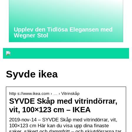
Upplev den Tidlösa Elegansen med
Wegner Stol
Syvde ikea
http s://www.ikea.com › … › Vitrinskåp
SYVDE Skåp med vitrindörrar,
vit, 100×123 cm – IKEA
2019-nov-14 – SYVDE Skåp med vitrindörrar, vit,
100×123 cm Här kan du visa upp dina finaste
saker, säkert och dammfritt – och skjutdörrarna tar