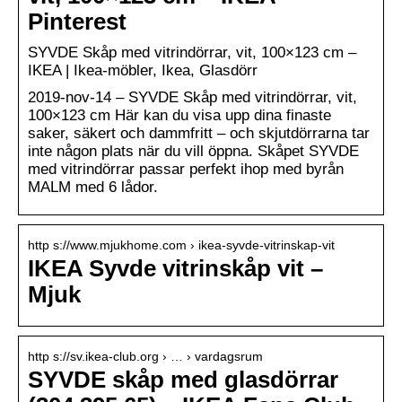
Pinterest
SYVDE Skåp med vitrindörrar, vit, 100×123 cm –
IKEA | Ikea-möbler, Ikea, Glasdörr
2019-nov-14 – SYVDE Skåp med vitrindörrar, vit,
100×123 cm Här kan du visa upp dina finaste
saker, säkert och dammfritt – och skjutdörrarna tar
inte någon plats när du vill öppna. Skåpet SYVDE
med vitrindörrar passar perfekt ihop med byrån
MALM med 6 lådor.
http s://www.mjukhome.com › ikea-syvde-vitrinskap-vit
IKEA Syvde vitrinskåp vit –
Mjuk
http s://sv.ikea-club.org › … › vardagsrum
SYVDE skåp med glasdörrar