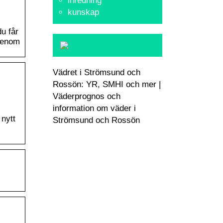
inredning
kunskap
du får
 genom
Vädret i Strömsund och
Rossön: YR, SMHI och mer |
Väderprognos och
information om väder i
 nytt
Strömsund och Rossön