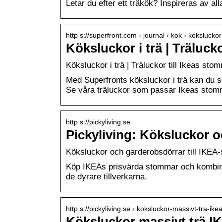
Letar du efter ett träkök? Inspireras av all
http s://superfront.com › journal › kok › koksluckor-
Köksluckor i trä | Träluck
Köksluckor i trä | Träluckor till Ikeas sto
Med Superfronts köksluckor i trä kan du ska
Se våra träluckor som passar Ikeas stom
http s://pickyliving.se
Pickyliving: Köksluckor o
Köksluckor och garderobsdörrar till IKEA
Köp IKEAs prisvärda stommar och kombiner
de dyrare tillverkarna.
http s://pickyliving.se › koksluckor-massivt-tra-ike
Köksluckor massivt trä I