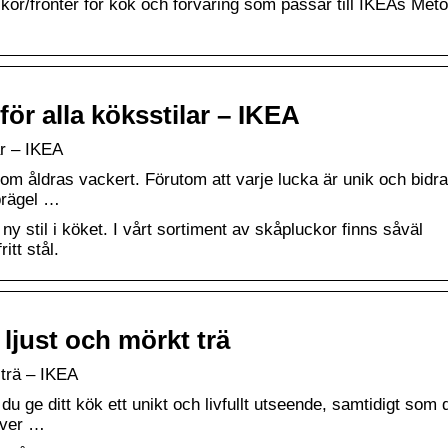
or/fronter för kök och förvaring som passar till IKEAs Met
ör alla köksstilar – IKEA
ar – IKEA
om åldras vackert. Förutom att varje lucka är unik och bidrar 
 prägel …
y stil i köket. I vårt sortiment av skåpluckor finns såväl
itt stål.
 ljust och mörkt trä
 trä – IKEA
u ge ditt kök ett unikt och livfullt utseende, samtidigt som 
över …