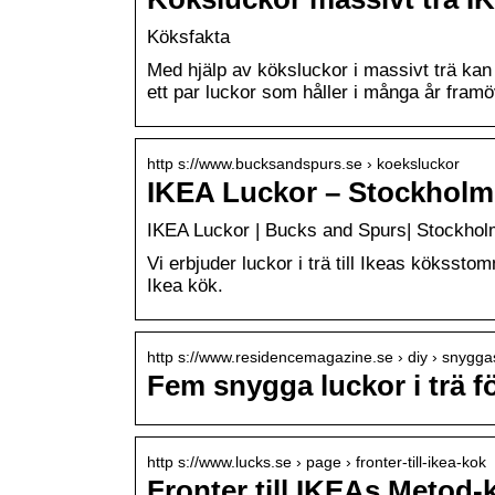
Köksfakta
Med hjälp av köksluckor i massivt trä kan d
ett par luckor som håller i många år framö
http s://www.bucksandspurs.se › koeksluckor
IKEA Luckor – Stockholm
IKEA Luckor | Bucks and Spurs| Stockhol
Vi erbjuder luckor i trä till Ikeas köksst
Ikea kök.
http s://www.residencemagazine.se › diy › snygg
Fem snygga luckor i trä fö
http s://www.lucks.se › page › fronter-till-ikea-kok
Fronter till IKEAs Metod-