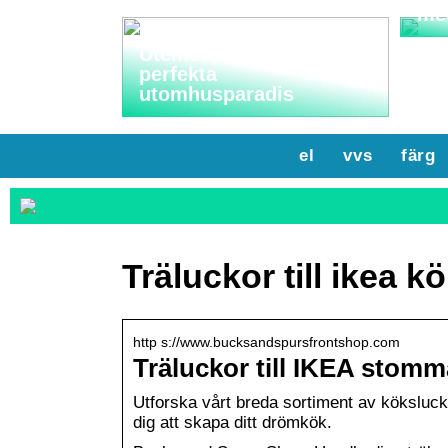
me
Utemöbler: Skapa ditt
perfekta
utomhusparadis
el
vvs
färg
Träluckor till ikea k
http s://www.bucksandspursfrontshop.com
Träluckor till IKEA stomm
Utforska vårt breda sortiment av köksluck
dig att skapa ditt drömkök.