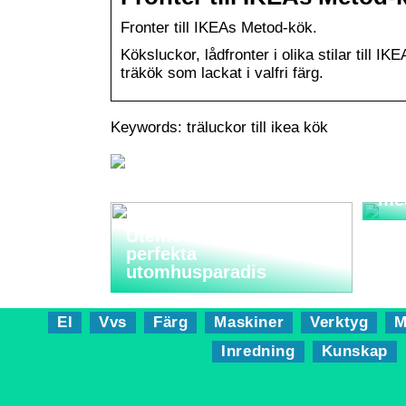
Fronter till IKEAs Metod-kök.
Köksluckor, lådfronter i olika stilar till I
träkök som lackat i valfri färg.
Keywords: träluckor till ikea kök
Sma
me
Utemöbler: Skapa ditt
perfekta
utomhusparadis
El
Vvs
Färg
Maskiner
Verktyg
M
Inredning
Kunskap