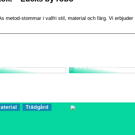
KEAs metod-stommar i valfri stil, material och färg. Vi erbjuder
rta strålkastare
Bygg ett trädgårdsla
d LED
med belysning
aterial
Trädgård