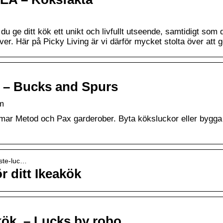
u ge ditt kök ett unikt och livfullt utseende, samtidigt som 
ver. Här på Picky Living är vi därför mycket stolta över att
 – Bucks and Spurs
m
ommar Metod och Pax garderober. Byta köksluckor eller bygga
aste-luc…
r ditt Ikeakök
kök. – Lucks by robo