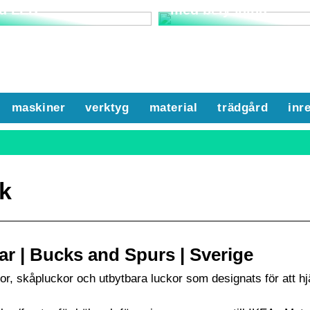
d LED
med belysning
maskiner
verktyg
material
trädgård
inr
ök
ar | Bucks and Spurs | Sverige
or, skåpluckor och utbytbara luckor som designats för att hj