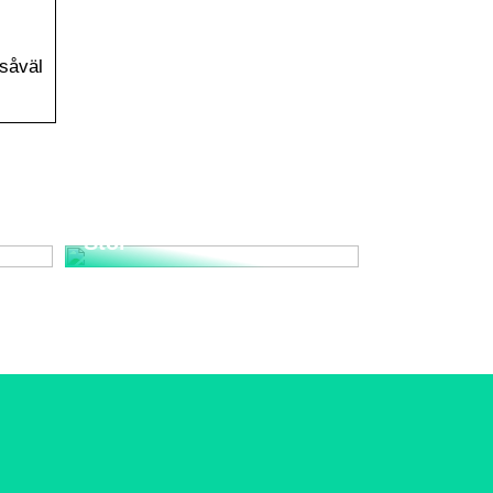
 såväl
Upplev den Tidlösa
nd
Elegansen med Wegner
Stol