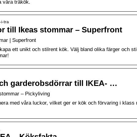
a våra träkök.
i-tra
or till Ikeas stommar – Superfront
mmar | Superfront
pa ett unikt och stilrent kök. Välj bland olika färger och sti
mar!
ch garderobsdörrar till IKEA- …
-stommar – Pickyliving
a med våra luckor, vilket ger er kök och förvaring i klass
a
KEA – Köksfakta