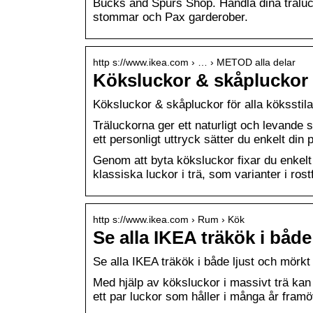
Bucks and Spurs Shop. Handla dina träluck
stommar och Pax garderober.
http s://www.ikea.com › … › METOD alla delar
Köksluckor & skåpluckor f
Köksluckor & skåpluckor för alla köksstil
Träluckorna ger ett naturligt och levande s
ett personligt uttryck sätter du enkelt din
Genom att byta köksluckor fixar du enkelt n
klassiska luckor i trä, som varianter i rostfr
http s://www.ikea.com › Rum › Kök
Se alla IKEA träkök i både
Se alla IKEA träkök i både ljust och mörkt
Med hjälp av köksluckor i massivt trä kan d
ett par luckor som håller i många år fram