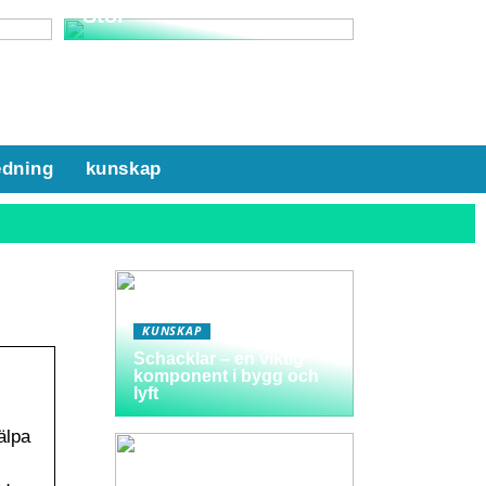
Stol
edning
kunskap
KUNSKAP
Schacklar – en viktig
komponent i bygg och
lyft
älpa