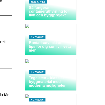
od
MASKINER
Så fungerar
containeruthyrning för
flytt och byggprojekt
KUNSKAP
till
Bostadsutvecklare –
tips för dig som vill veta
mer
KUNSKAP
Tegelsten – klassisk
byggmaterial med
moderna möjligheter
du får
KUNSKAP