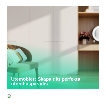
Utemöbler: Skapa ditt perfekta
utomhusparadis