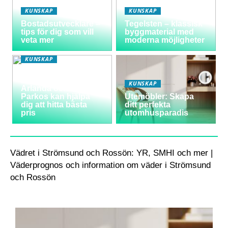
KUNSKAP
KUNSKAP
Bostadsutvecklare –
Tegelsten – klassisk
tips för dig som vill
byggmaterial med
veta mer
moderna möjligheter
KUNSKAP
Varför välja
långtidsparkering vid
KUNSKAP
Arlanda och hur
Parkos kan hjälpa
Utemöbler: Skapa
dig att hitta bästa
ditt perfekta
pris
utomhusparadis
Vädret i Strömsund och Rossön: YR, SMHI och mer |
Väderprognos och information om väder i Strömsund
och Rossön