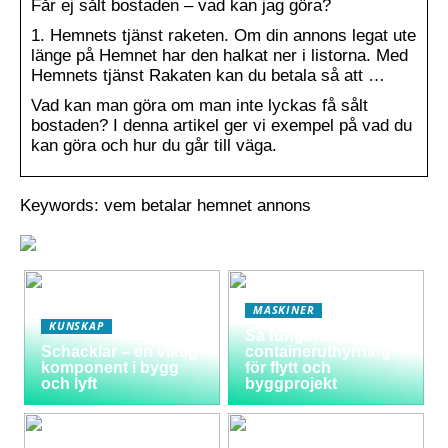
Får ej sålt bostaden – vad kan jag göra?
1. Hemnets tjänst raketen. Om din annons legat ute
länge på Hemnet har den halkat ner i listorna. Med
Hemnets tjänst Rakaten kan du betala så att …
Vad kan man göra om man inte lyckas få sålt
bostaden? I denna artikel ger vi exempel på vad du
kan göra och hur du går till väga.
Keywords: vem betalar hemnet annons
MASKINER
KUNSKAP
Så fungerar
Schacklar – en viktig
containeruthyrning
komponent i bygg
för flytt och
och lyft
byggprojekt