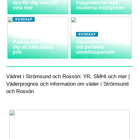
tips för dig som vill
byggmaterial med
veta mer
moderna möjligheter
KUNSKAP
Varför välja
långtidsparkering vid
KUNSKAP
Arlanda och hur
Parkos kan hjälpa
Utemöbler: Skapa
dig att hitta bästa
ditt perfekta
pris
utomhusparadis
Vädret i Strömsund och Rossön: YR, SMHI och mer |
Väderprognos och information om väder i Strömsund
och Rossön