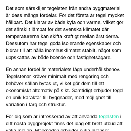
Det som särskiljer tegelsten från andra byggmaterial
är dess många fördelar. För det första är tegel mycket
hållbart. Det klarar av både kyla och värme, vilket gör
det särskilt lämpat för det svenska klimatet där
temperaturerna kan skifta kraftigt mellan årstiderna.
Dessutom har tegel goda isolerande egenskaper och
bidrar till att hålla inomhusklimatet stabilt, något som
uppskattas av både boende och fastighetsägare.
​ ​
En annan fördel är materialets låga underhållsbehov.
Tegelstenar kräver minimalt med rengöring och
behöver sällan bytas ut, vilket gör dem till ett
ekonomiskt alternativ på sikt. Samtidigt erbjuder tegel
en unik karaktär till byggnader, med möjlighet till
variation i färg och struktur.
För dig som är intresserad av att använda
tegelsten
i
ditt nästa byggprojekt finns det idag ett brett utbud att
välja mellan. Marknaden erbjuder olika nyanser,