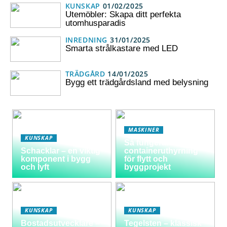
KUNSKAP
01/02/2025
Utemöbler: Skapa ditt perfekta
utomhusparadis
INREDNING
31/01/2025
Smarta strålkastare med LED
TRÄDGÅRD
14/01/2025
Bygg ett trädgårdsland med belysning
MASKINER
KUNSKAP
Så fungerar
Schacklar – en viktig
containeruthyrning
komponent i bygg
för flytt och
och lyft
byggprojekt
KUNSKAP
KUNSKAP
Bostadsutvecklare –
Tegelsten – klassisk