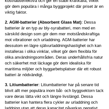
kostnadseffektiva och ger en stabil kraftkälla, vilket
gör dem populära i många byggprojekt där priset är en
viktig faktor.
2. AGM-batterier (Absorbent Glass Mat)
: Dessa
batterier är en typ av bly-syrabatteri, men med en
särskild design som gör dem mer motståndskraftiga
mot vibrationer och urladdning. AGM-batterier har
dessutom en lägre självurladdningshastighet och kan
installeras i olika vinklar, vilket gör dem flexibla för
olika användningsområden. Deras underhållsfria natur
och säkerhet mot läckage gör dem idealiska för
maritima miljöer och byggarbetsplatser där ett robust
batteri är nödvändigt.
3. Litiumbatterier
: Litiumbatterier har på senare tid
blivit allt mer populära inom båt- och byggsektorn tack
vare deras lätta vikt och längre livslängd. Dessa
batterier kan hantera flera cykler av urladdning och
laddning utan att deras kapacitet påverkas negativt,