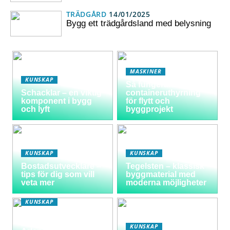
TRÄDGÅRD
14/01/2025
Bygg ett trädgårdsland med belysning
MASKINER
KUNSKAP
Så fungerar
Schacklar – en viktig
containeruthyrning
komponent i bygg
för flytt och
och lyft
byggprojekt
KUNSKAP
KUNSKAP
Bostadsutvecklare –
Tegelsten – klassisk
tips för dig som vill
byggmaterial med
veta mer
moderna möjligheter
KUNSKAP
Varför välja
långtidsparkering vid
KUNSKAP