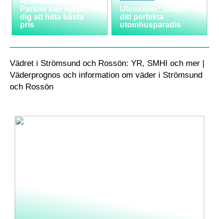
Arlanda och hur
Parkos kan hjälpa
Utemöbler: Skapa
dig att hitta bästa
ditt perfekta
pris
utomhusparadis
Vädret i Strömsund och Rossön: YR, SMHI och mer |
Väderprognos och information om väder i Strömsund
och Rossön