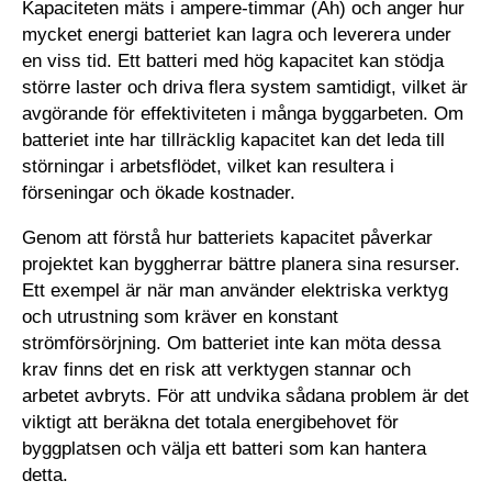
Kapaciteten mäts i ampere-timmar (Ah) och anger hur
mycket energi batteriet kan lagra och leverera under
en viss tid. Ett batteri med hög kapacitet kan stödja
större laster och driva flera system samtidigt, vilket är
avgörande för effektiviteten i många byggarbeten. Om
batteriet inte har tillräcklig kapacitet kan det leda till
störningar i arbetsflödet, vilket kan resultera i
förseningar och ökade kostnader.
Genom att förstå hur batteriets kapacitet påverkar
projektet kan byggherrar bättre planera sina resurser.
Ett exempel är när man använder elektriska verktyg
och utrustning som kräver en konstant
strömförsörjning. Om batteriet inte kan möta dessa
krav finns det en risk att verktygen stannar och
arbetet avbryts. För att undvika sådana problem är det
viktigt att beräkna det totala energibehovet för
byggplatsen och välja ett batteri som kan hantera
detta.