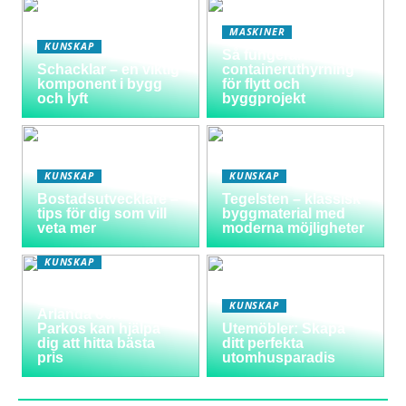
MASKINER
KUNSKAP
Så fungerar
Schacklar – en viktig
containeruthyrning
komponent i bygg
för flytt och
och lyft
byggprojekt
KUNSKAP
KUNSKAP
Bostadsutvecklare –
Tegelsten – klassisk
tips för dig som vill
byggmaterial med
veta mer
moderna möjligheter
KUNSKAP
Varför välja
långtidsparkering vid
KUNSKAP
Arlanda och hur
Parkos kan hjälpa
Utemöbler: Skapa
dig att hitta bästa
ditt perfekta
pris
utomhusparadis