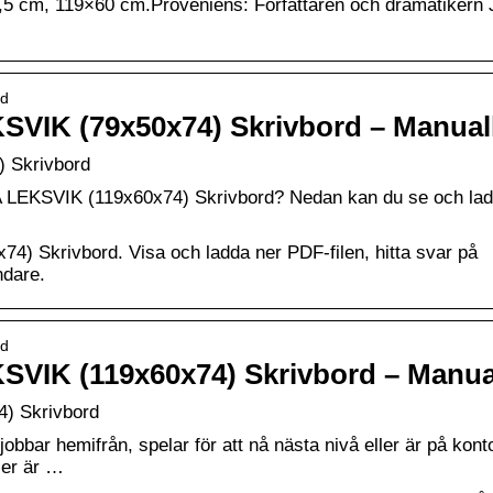
4,5 cm, 119×60 cm.Proveniens: Författaren och dramatikern
rd
SVIK (79x50x74) Skrivbord – Manual
 Skrivbord
A LEKSVIK (119x60x74) Skrivbord? Nedan kan du se och la
4) Skrivbord. Visa och ladda ner PDF-filen, hitta svar på
ndare.
rd
SVIK (119x60x74) Skrivbord – Manua
) Skrivbord
bar hemifrån, spelar för att nå nästa nivå eller är på kont
ler är …