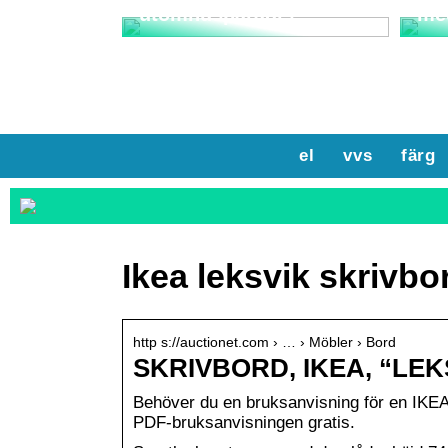
utomhusparadis
me
el
vvs
färg
Ikea leksvik skrivbo
http s://auctionet.com › … › Möbler › Bord
SKRIVBORD, IKEA, “LEKSV
Behöver du en bruksanvisning för en IKE
PDF-bruksanvisningen gratis.