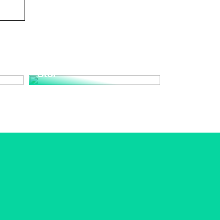
Upplev den Tidlösa
nd
Elegansen med Wegner
Stol