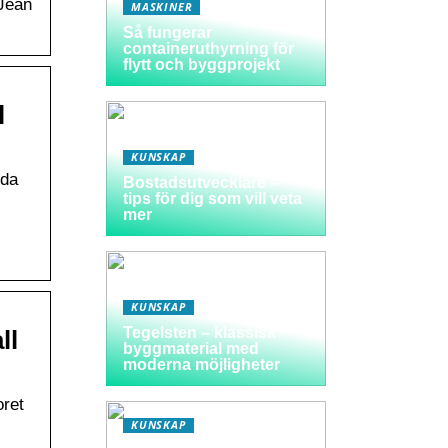
 Jean
MASKINER
Så fungerar
containeruthyrning för
flytt och byggprojekt
l
KUNSKAP
dda
Bostadsutvecklare –
tips för dig som vill veta
mer
KUNSKAP
Tegelsten – klassisk
ll
byggmaterial med
moderna möjligheter
oret
KUNSKAP