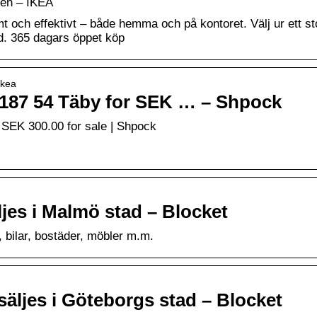
sen – IKEA
t och effektivt – både hemma och på kontoret. Välj ur ett st
d. 365 dagars öppet köp
Ikea
n 187 54 Täby for SEK … – Shpock
 SEK 300.00 for sale | Shpock
ljes i Malmö stad – Blocket
 bilar, bostäder, möbler m.m.
äljes i Göteborgs stad – Blocket