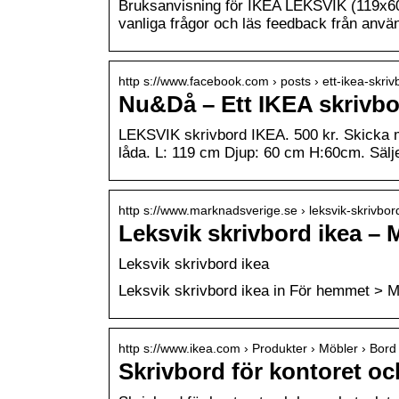
Bruksanvisning för IKEA LEKSVIK (119x60x
vanliga frågor och läs feedback från anvä
http s://www.facebook.com › posts › ett-ikea-skri
Nu&Då – Ett IKEA skrivbo
LEKSVIK skrivbord IKEA. 500 kr. Skicka 
låda. L: 119 cm Djup: 60 cm H:60cm. Sälje
http s://www.marknadsverige.se › leksvik-skrivbor
Leksvik skrivbord ikea –
Leksvik skrivbord ikea
Leksvik skrivbord ikea in För hemmet > M
http s://www.ikea.com › Produkter › Möbler › Bord
Skrivbord för kontoret o