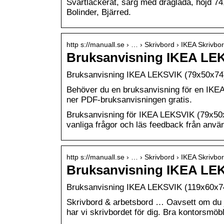
Svartlackerat, sarg med draglåda, höjd 7
Bolinder, Bjärred.
http s://manuall.se › … › Skrivbord › IKEA Skrivbo
Bruksanvisning IKEA LEK
Bruksanvisning IKEA LEKSVIK (79x50x74)
Behöver du en bruksanvisning för en IKE
ner PDF-bruksanvisningen gratis.
Bruksanvisning för IKEA LEKSVIK (79x50x7
vanliga frågor och läs feedback från anvä
http s://manuall.se › … › Skrivbord › IKEA Skrivbo
Bruksanvisning IKEA LEK
Bruksanvisning IKEA LEKSVIK (119x60x74
Skrivbord & arbetsbord … Oavsett om du job
har vi skrivbordet för dig. Bra kontorsmöb