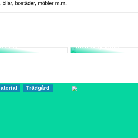
 bilar, bostäder, möbler m.m.
rta strålkastare
Bygg ett trädgårdsla
d LED
med belysning
aterial
Trädgård