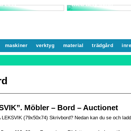
d LED
med belysning
maskiner
verktyg
material
trädgård
inr
rd
IK”. Möbler – Bord – Auctionet
A LEKSVIK (79x50x74) Skrivbord? Nedan kan du se och ladd