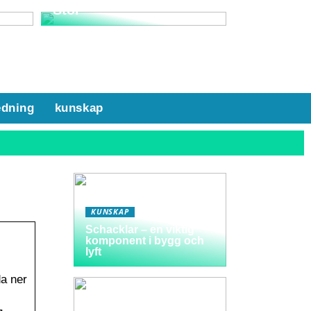
Stol
edning
kunskap
KUNSKAP
Schacklar – en viktig
komponent i bygg och
lyft
a ner