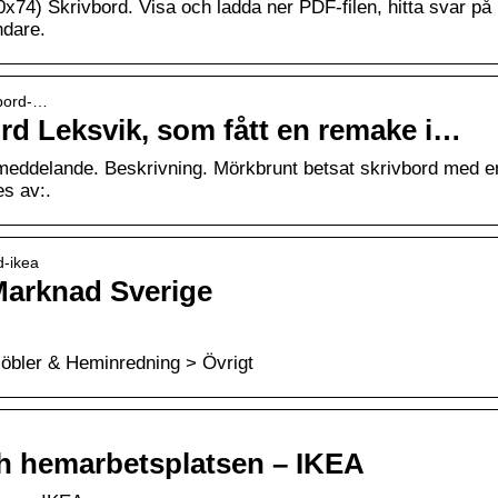
74) Skrivbord. Visa och ladda ner PDF-filen, hitta svar på
ndare.
vbord-…
rd Leksvik, som fått en remake i…
meddelande. Beskrivning. Mörkbrunt betsat skrivbord med e
s av:.
d-ikea
 Marknad Sverige
öbler & Heminredning > Övrigt
ch hemarbetsplatsen – IKEA