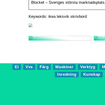
Blocket – Sveriges största marknadsplats,
Keywords: ikea leksvik skrivbord
Utemöbler: Skapa ditt
perfekta
Sma
utomhusparadis
me
El
Vvs
Färg
Maskiner
Verktyg
M
Inredning
Kunskap